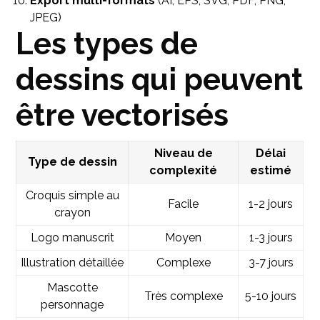
Export multi-formats
(AI, EPS, SVG, PDF, PNG,
JPEG)
Les types de
dessins qui peuvent
être vectorisés
Niveau de
Délai
Type de dessin
complexité
estimé
Croquis simple au
Facile
1-2 jours
crayon
Logo manuscrit
Moyen
1-3 jours
Illustration détaillée
Complexe
3-7 jours
Mascotte
Très complexe
5-10 jours
personnage