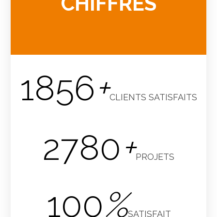
CHIFFRES
1856
+
CLIENTS SATISFAITS
2780
+
PROJETS
100
%
SATISFAIT