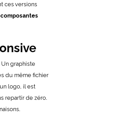
t ces versions
s
composantes
onsive
. Un graphiste
ues du même fichier
un logo, il est
 repartir de zéro.
inaisons.