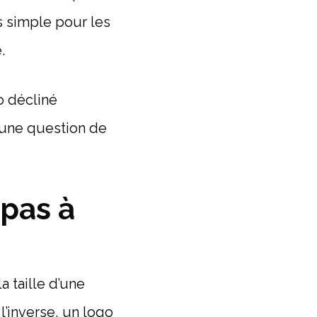
s simple pour les
.
go décliné
t une question de
 pas à
a taille d’une
 l’inverse, un logo