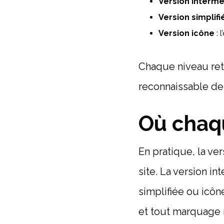
Version intermé
Version simplifi
Version icône
: 
Chaque niveau reti
reconnaissable de
Où chaqu
En pratique, la ve
site. La version in
simplifiée ou icôn
et tout marquage m