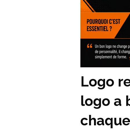
Logo re
logo a 
chaque