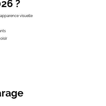
026 ?
n apparence visuelle
ants
oisir
arage