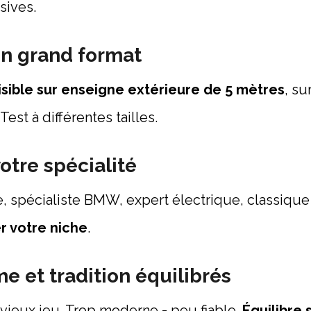
sives.
 en grand format
lisible sur enseigne extérieure de 5 mètres
, su
Test à différentes tailles.
otre spécialité
, spécialiste BMW, expert électrique, classique
er votre niche
.
e et tradition équilibrés
= vieux jeu. Trop moderne = peu fiable.
Équilibre s