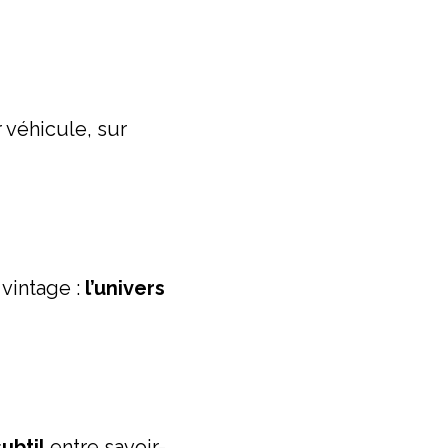
r véhicule, sur
 vintage :
l’univers
ubtil
entre savoir-