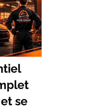
tiel
mplet
 et se