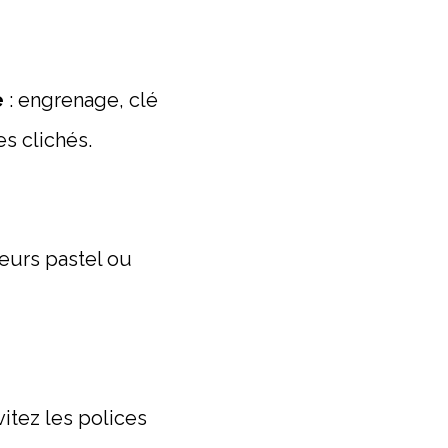
e
: engrenage, clé
s clichés.
leurs pastel ou
vitez les polices