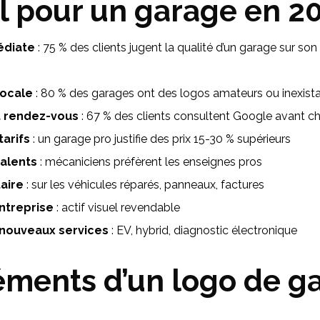
l pour un garage en 2
édiate
: 75 % des clients jugent la qualité d’un garage sur so
locale
: 80 % des garages ont des logos amateurs ou inexist
t rendez-vous
: 67 % des clients consultent Google avant ch
tarifs
: un garage pro justifie des prix 15-30 % supérieurs
talents
: mécaniciens préfèrent les enseignes pros
taire
: sur les véhicules réparés, panneaux, factures
entreprise
: actif visuel revendable
 nouveaux services
: EV, hybrid, diagnostic électronique
éments d’un logo de g