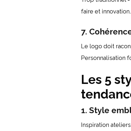
faire et innovation.
7. Cohérenc
Le logo doit raco
Personnalisation f
Les 5 st
tendanc
1. Style emb
Inspiration atelie